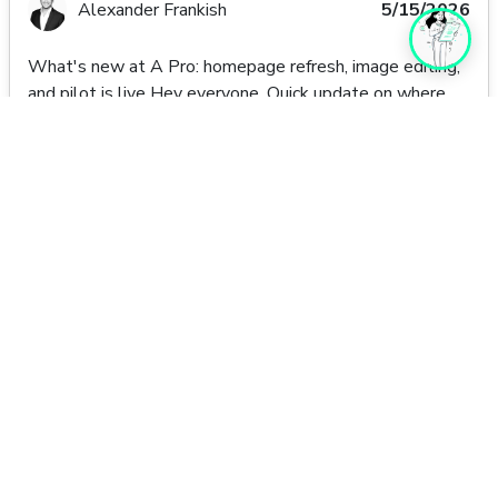
Alexander Frankish
5/15/2026
What's new at A Pro: homepage refresh, image editing,
and pilot is live Hey everyone, Quick update on where
things stand with A Pro. The last few weeks have been
heads-down work, and there's a fair bit to share. If you're
in the closed beta or you've been watching from the
sidelines wondering whether this thing is real, this one's
for you. The big stuff Pilot program is live. This is a big
one for us. We're now running a pilot program with a
small group of SMEs in Buffalo and Taipei. If you