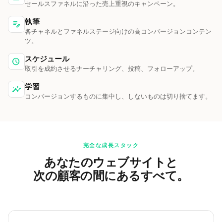
セールスファネルに沿った売上重視のキャンペーン。
執筆
edit_note
各チャネルとファネルステージ向けの高コンバージョンコンテン
ツ。
スケジュール
schedule
取引を成約させるナーチャリング、投稿、フォローアップ。
学習
insights
コンバージョンするものに集中し、しないものは切り捨てます。
完全な成長スタック
あなたのウェブサイトと
次の顧客の間にあるすべて。