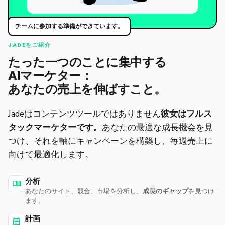
チームに参加する準備ができています。
JADEをご紹介
たった一つのことに集中する
AIマーケター：
あなたの売上を伸ばすこと。
Jadeはコンテンツツールではありません
彼女はフルス
タックマーケターです。
あなたの最適な成長機会を見
つけ、それを軸にキャンペーンを構築し、毎週売上に
向けて最適化します。
分析
menu_book
あなたのサイト、競合、市場を分析し、
成長のギャップ
を見つけ
ます。
計画
event_note