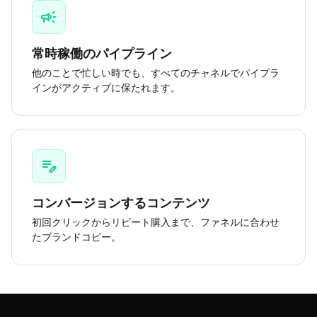
campaign
常時稼働のパイプライン
他のことで忙しい時でも、すべてのチャネルでパイプラ
インがアクティブに保たれます。
edit_note
コンバージョンするコンテンツ
初回クリックからリピート購入まで、ファネルに合わせ
たブランドコピー。