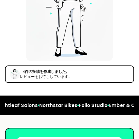
4件の投稿を作成しました。
レビューをお待ちしています。
ghtleaf Salons
Northstar Bikes
Folio Studio
Ember & Oak