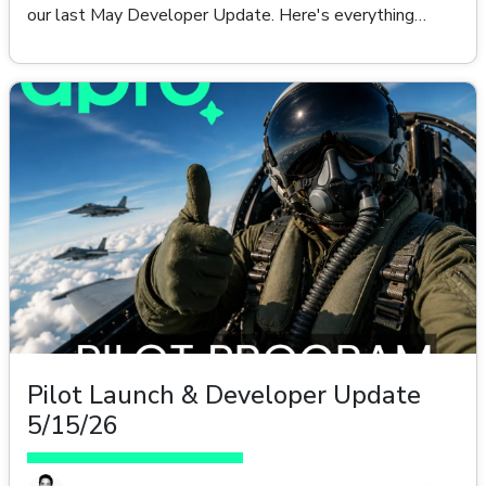
our last May Developer Update. Here's everything
that's new since mid-May. Competitor Intelligence The
biggest addition this cycle. Track, analyze, and monitor
your competitors directly from your project dashboard. *
Jade-Powered Analysis Add a competitor URL and get
a full breakdown: SWOT analysis, product offerings,
target audience, strategy, tech stack, performance
scores, and social medi
Pilot Launch & Developer Update
5/15/26