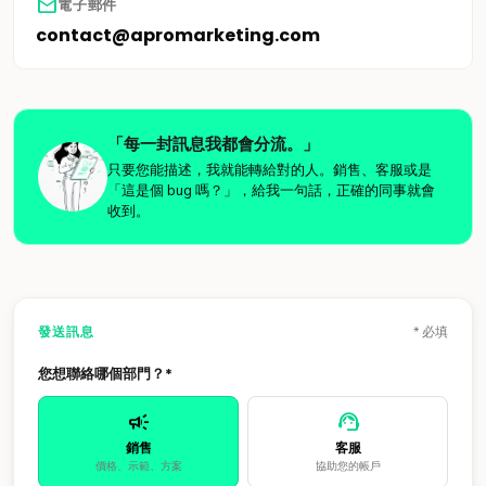
mail
電子郵件
contact@apromarketing.com
「每一封訊息我都會分流。」
只要您能描述，我就能轉給對的人。銷售、客服或是
「這是個 bug 嗎？」，給我一句話，正確的同事就會
收到。
發送訊息
* 必填
您想聯絡哪個部門？*
campaign
support_agent
銷售
客服
價格、示範、方案
協助您的帳戶