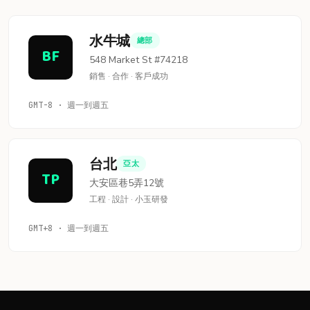
水牛城
總部
BF
548 Market St #74218
銷售 · 合作 · 客戶成功
GMT-8 · 週一到週五
台北
亞太
TP
大安區巷5弄12號
工程 · 設計 · 小玉研發
GMT+8 · 週一到週五