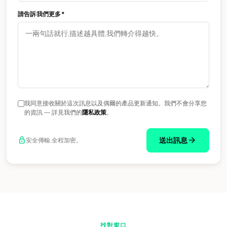
請告訴我們更多*
我同意接收關於這次訊息以及偶爾的產品更新通知。我們不會分享您
的資訊 — 詳見我們的
隱私政策
。
arrow_forward
lock
送出訊息
安全傳輸,全程加密。
找對窗口