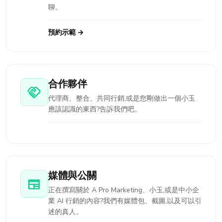
聊。
預約示範 →
合作夥伴
handshake
代理商、整合、共同行銷,或是您剛做出一個小玉
應該認識的東西?告訴我們吧。
媒體與公關
newspaper
正在撰寫關於 A Pro Marketing、小玉,或是中小企
業 AI 行銷的內容?我們有媒體包、截圖,以及可以引
述的真人。