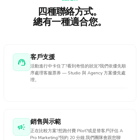
四種聯絡方式。
總有一種適合您。
客戶支援
support_agent
活動進行中卡住了?看到奇怪的狀況?我們依優先順
序處理客服票券 — Studio 與 Agency 方案優先處
理。
銷售與示範
campaign
正在比較方案?想跑付費 Pilot?或是替客戶評估 A
Pro Marketing?預約 20 分鐘,我們團隊會跟您聊